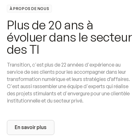
À PROPOS DE NOUS
P
l
u
s
d
e
2
0
a
n
s
à
é
v
o
l
u
e
r
d
a
n
s
l
e
s
e
c
t
e
u
r
d
e
s
T
I
Transition, c'est plus de 22 années d'expérience au
service de ses clients pour les accompagner dans leur
transformation numérique et leurs stratégies d’affaires.
C'est aussi rassembler une équipe d'experts qui réalise
des projets stimulants et d'envergure pour une clientèle
institutionnelle et du secteur privé.
En savoir plus