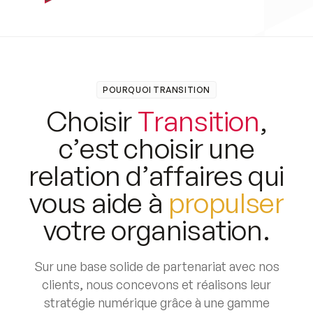
POURQUOI TRANSITION
C
h
o
i
s
i
r
T
r
a
n
s
i
t
i
o
n
,
c
’
e
s
t
c
h
o
i
s
i
r
u
n
e
r
e
l
a
t
i
o
n
d
’
a
f
f
a
i
r
e
s
q
u
i
v
o
u
s
a
i
d
e
à
p
r
o
p
u
l
s
e
r
v
o
t
r
e
o
r
g
a
n
i
s
a
t
i
o
n
.
Sur une base solide de partenariat avec nos
clients, nous concevons et réalisons leur
stratégie numérique grâce à une gamme