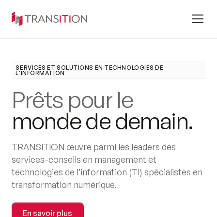
SERVICES ET SOLUTIONS EN TECHNOLOGIES DE
L'INFORMATION
P
r
ê
t
s
p
o
u
r
l
e
m
o
n
d
e
d
e
d
e
m
a
i
n
.
TRANSITION œuvre parmi les leaders des
services-conseils en management et
technologies de l’information (TI) spécialistes en
transformation numérique.
En savoir plus