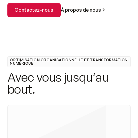
À propos de nous
Contactez-nous
OPTIMISATION ORGANISATIONNELLE ET TRANSFORMATION
NUMÉRIQUE
A
v
e
c
v
o
u
s
j
u
s
q
u
’
a
u
b
o
u
t
.