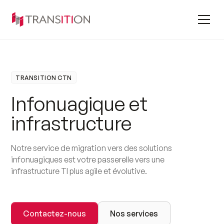
TRANSITION CTN
I
n
f
o
n
u
a
g
i
q
u
e
e
t
i
n
f
r
a
s
t
r
u
c
t
u
r
e
Notre service de migration vers des solutions
infonuagiques est votre passerelle vers une
infrastructure TI plus agile et évolutive.
Contactez-nous
Nos services