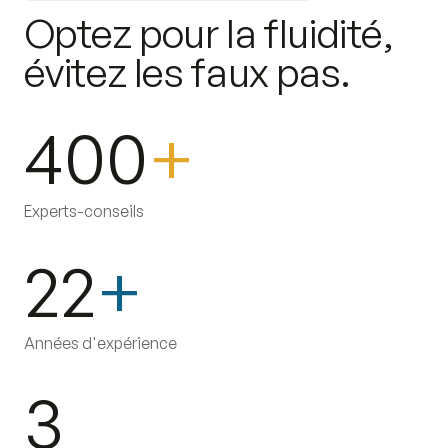
O
p
t
e
z
p
o
u
r
l
a
f
l
u
i
d
i
t
é
,
é
v
i
t
e
z
l
e
s
f
a
u
x
p
a
s
.
400
+
Experts-conseils
22
+
Années d'expérience
3