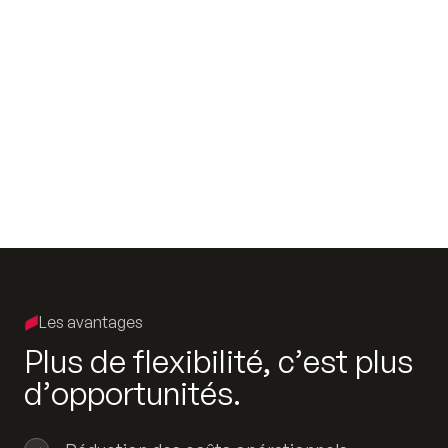
Les avantages
P
l
u
s
d
e
f
l
e
x
i
b
i
l
i
t
é
,
c
’
e
s
t
p
l
u
s
d
’
o
p
p
o
r
t
u
n
i
t
é
s
.